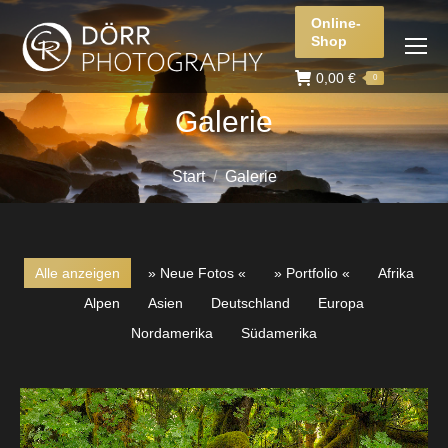
Online-
Shop
0,00
€
0
Galerie
Sie befinden sich hier:
Start
Galerie
Alle anzeigen
» Neue Fotos «
» Portfolio «
Afrika
Alpen
Asien
Deutschland
Europa
Nordamerika
Südamerika