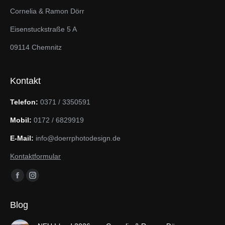
Cornelia & Ramon Dörr
Eisenstuckstraße 5 A
09114 Chemnitz
Kontakt
Telefon:
0371 / 3350591
Mobil:
0172 / 6829919
E-Mail:
info@doerrphotodesign.de
Kontaktformular
Finden Sie uns auf:
Facebook
Instagram
page
page
Blog
opens
opens
in
in