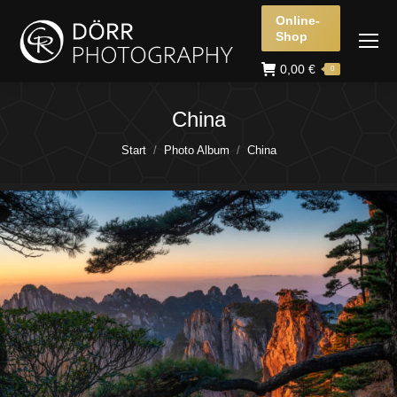
Online-
Shop
0,00
€
0
China
Sie befinden sich hier:
Start
Photo Album
China