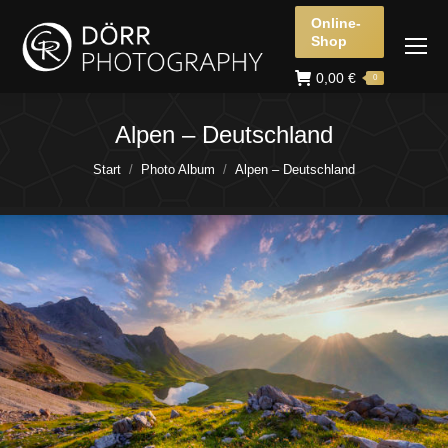
Online-
Shop
0,00
€
0
Alpen – Deutschland
Sie befinden sich hier:
Start
Photo Album
Alpen – Deutschland