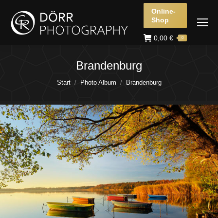
Online-
Shop
0,00
€
0
Brandenburg
Sie befinden sich hier:
Start
Photo Album
Brandenburg