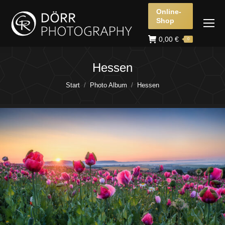
Online-
Shop
0,00
€
0
Hessen
Sie befinden sich hier:
Start
Photo Album
Hessen