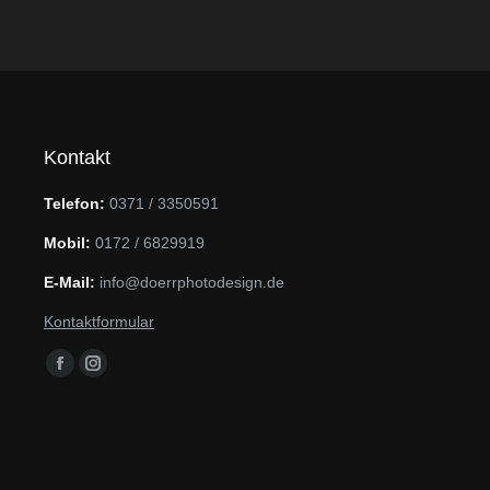
Kontakt
Telefon:
0371 / 3350591
Mobil:
0172 / 6829919
E-Mail:
info@doerrphotodesign.de
Kontaktformular
Finden Sie uns auf:
Facebook
Instagram
page
page
opens
opens
in
in
new
new