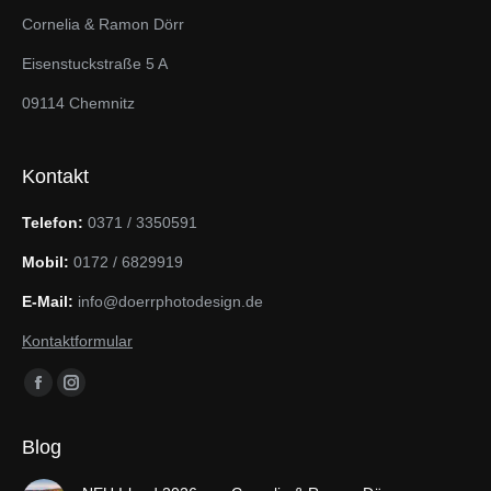
Cornelia & Ramon Dörr
Eisenstuckstraße 5 A
09114 Chemnitz
Kontakt
Telefon:
0371 / 3350591
Mobil:
0172 / 6829919
E-Mail:
info@doerrphotodesign.de
Kontaktformular
Finden Sie uns auf:
Facebook
Instagram
page
page
Blog
opens
opens
in
in