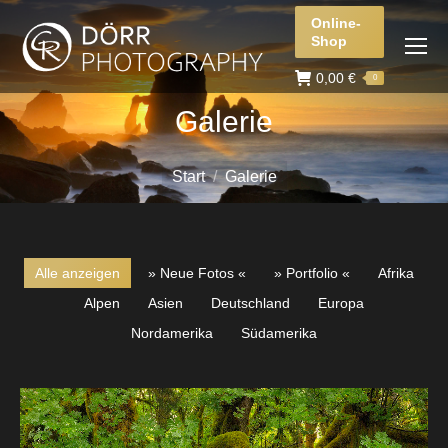
Online-
Shop
0,00
€
0
Galerie
Sie befinden sich hier:
Start
Galerie
Alle anzeigen
» Neue Fotos «
» Portfolio «
Afrika
Alpen
Asien
Deutschland
Europa
Nordamerika
Südamerika