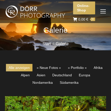
Online-
Shop
0,00
€
0
Galerie
Sie befinden sich hier:
Start
Galerie
Alle anzeigen
» Neue Fotos «
» Portfolio «
Afrika
Alpen
Asien
Deutschland
Europa
Nordamerika
Südamerika