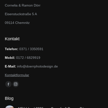
Cornelia & Ramon Dörr
Eisenstuckstraße 5 A
09114 Chemnitz
Kontakt
Telefon:
0371 / 3350591
Mobil:
0172 / 6829919
E-Mail:
info@doerrphotodesign.de
Kontaktformular
Finden Sie uns auf:
Facebook
Instagram
page
page
Blog
opens
opens
in
in